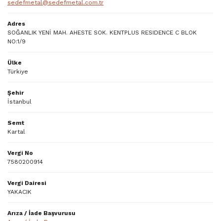
sedefmetal@sedefmetal.com.tr
Adres
SOĞANLIK YENİ MAH. AHESTE SOK. KENTPLUS RESIDENCE C BLOK
NO:1/9
Ülke
Türkiye
Şehir
İstanbul
Semt
Kartal
Vergi No
7580200914
Vergi Dairesi
YAKACIK
Arıza / İade Başvurusu