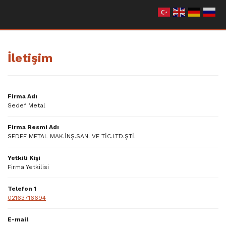
Geri Dön
Geri Dön
İletişim
anıklı Çelikler
emetli Çelikler
 Plazma Kesim
Firma Adı
Sedef Metal
eri
Firma Resmi Adı
SEDEF METAL MAK.İNŞ.SAN. VE TİC.LTD.ŞTİ.
Yetkili Kişi
Firma Yetkilisi
eri
Telefon 1
02163716694
E-mail