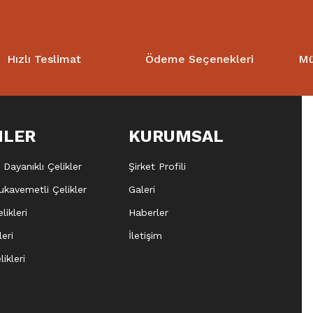
Hızlı Teslimat
Ödeme Seçenekleri
Mü
NLER
KURUMSAL
Dayanıklı Çelikler
Şirket Profili
kavemetli Çelikler
Galeri
likleri
Haberler
leri
İletişim
ikleri