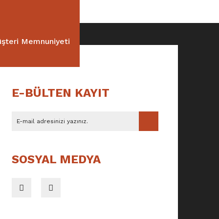
şteri Memnuniyeti
E-BÜLTEN KAYIT
SOSYAL MEDYA