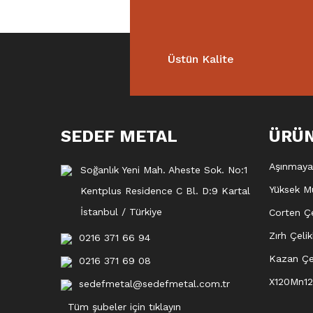
Üstün Kalite
SEDEF METAL
ÜRÜ
Aşınmaya 
Soğanlık Yeni Mah. Aheste Sok. No:1
Yüksek Mu
Kentplus Residence C Bl. D:9 Kartal
İstanbul / Türkiye
Corten Çe
Zırh Çelik
0216 371 66 94
Kazan Çel
0216 371 69 08
X120Mn12
sedefmetal@sedefmetal.com.tr
Tüm şubeler için tıklayın